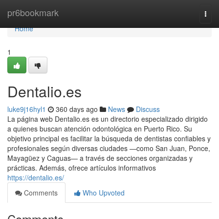
Home
pr6bookmark
Togg
navi
Home
1
Dentalio.es
luke9j16hyl1
360 days ago
News
Discuss
La página web Dentalio.es es un directorio especializado dirigido
a quienes buscan atención odontológica en Puerto Rico. Su
objetivo principal es facilitar la búsqueda de dentistas confiables y
profesionales según diversas ciudades —como San Juan, Ponce,
Mayagüez y Caguas— a través de secciones organizadas y
prácticas. Además, ofrece artículos informativos
https://dentalio.es/
Comments
Who Upvoted
Comments