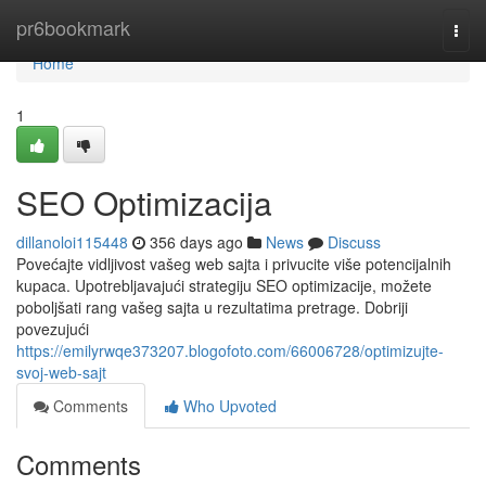
Home
pr6bookmark
Togg
navi
Home
1
SEO Optimizacija
dillanoloi115448
356 days ago
News
Discuss
Povećajte vidljivost vašeg web sajta i privucite više potencijalnih
kupaca. Upotrebljavajući strategiju SEO optimizacije, možete
poboljšati rang vašeg sajta u rezultatima pretrage. Dobriji
povezujući
https://emilyrwqe373207.blogofoto.com/66006728/optimizujte-
svoj-web-sajt
Comments
Who Upvoted
Comments