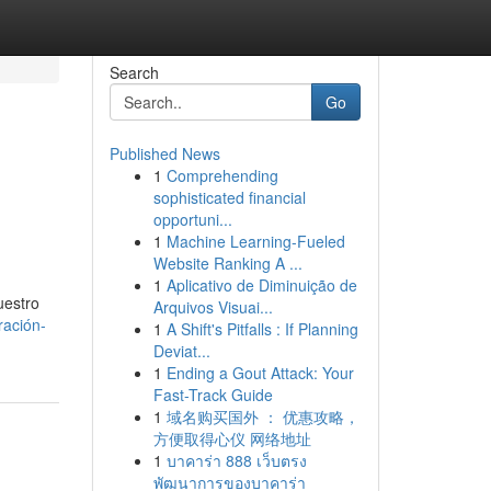
Search
Go
Published News
1
Comprehending
sophisticated financial
opportuni...
1
Machine Learning-Fueled
Website Ranking A ...
1
Aplicativo de Diminuição de
uestro
Arquivos Visuai...
ración-
1
A Shift's Pitfalls : If Planning
Deviat...
1
Ending a Gout Attack: Your
Fast-Track Guide
1
域名购买国外 ： 优惠攻略，
方便取得心仪 网络地址
1
บาคาร่า 888 เว็บตรง
พัฒนาการของบาคาร่า