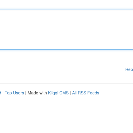
Rep
d
|
Top Users
| Made with
Kliqqi CMS
|
All RSS Feeds