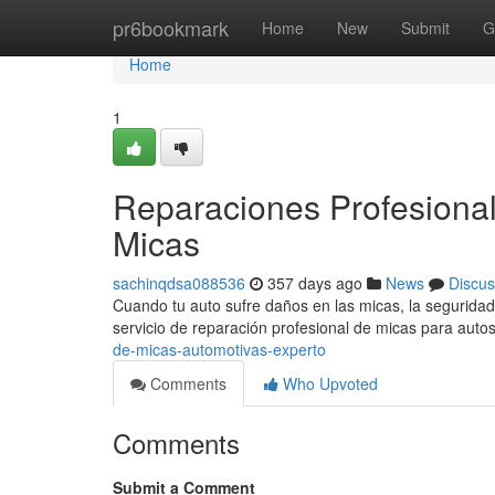
Home
pr6bookmark
Home
New
Submit
G
Home
1
Reparaciones Profesional
Micas
sachinqdsa088536
357 days ago
News
Discus
Cuando tu auto sufre daños en las micas, la seguridad
servicio de reparación profesional de micas para aut
de-micas-automotivas-experto
Comments
Who Upvoted
Comments
Submit a Comment