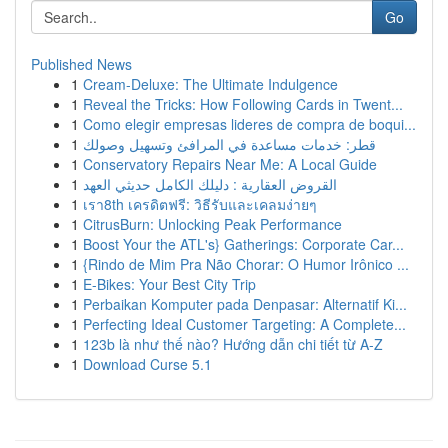
Go
Published News
1
Cream-Deluxe: The Ultimate Indulgence
1
Reveal the Tricks: How Following Cards in Twent...
1
Como elegir empresas lideres de compra de boqui...
1
قطر: خدمات مساعدة في المرافئ وتسهيل وصولك
1
Conservatory Repairs Near Me: A Local Guide
1
القروض العقارية : دليلك الكامل حديثي العهد
1
เรา8th เครดิตฟรี: วิธีรับและเคลมง่ายๆ
1
CitrusBurn: Unlocking Peak Performance
1
Boost Your the ATL's} Gatherings: Corporate Car...
1
{Rindo de Mim Pra Não Chorar: O Humor Irônico ...
1
E-Bikes: Your Best City Trip
1
Perbaikan Komputer pada Denpasar: Alternatif Ki...
1
Perfecting Ideal Customer Targeting: A Complete...
1
123b là như thế nào? Hướng dẫn chi tiết từ A-Z
1
Download Curse 5.1