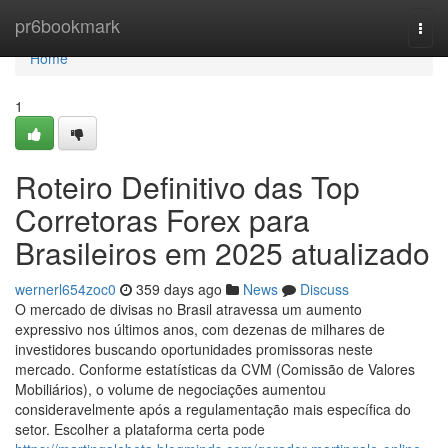
Home
pr6bookmark
Togg
navi
Home
1
Roteiro Definitivo das Top
Corretoras Forex para
Brasileiros em 2025 atualizado
wernerl654zoc0
359 days ago
News
Discuss
O mercado de divisas no Brasil atravessa um aumento
expressivo nos últimos anos, com dezenas de milhares de
investidores buscando oportunidades promissoras neste
mercado. Conforme estatísticas da CVM (Comissão de Valores
Mobiliários), o volume de negociações aumentou
consideravelmente após a regulamentação mais específica do
setor. Escolher a plataforma certa pode