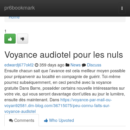
Home
pr6bookmark
Togg
navi
Home
1
Voyance audiotel pour les nuls
edwardj677okf2
359 days ago
News
Discuss
Ensuite chacun sait que l’avance est cela meilleur moyen possible
pour préparvenir au localité en compagnie de guérir. Toi-même
pourrez subséquemment, en ceci penché avec la voyance
gratuite Dans Barre, posséder certains nouvelle intéressantes sur
votre vie, qui vous seront davantage dont’utiles au jour le lumière,
ensuite dès maintenant. Dans
https://voyance-par-mail-ou-
voyan92581.dm-blog.com/36715075/peu-connu-faits-sur-
voyance-audiotel
Comments
Who Upvoted