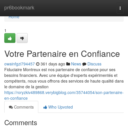
Home
pr6bookmark
Togg
navi
Home
1
Votre Partenaire en Confiance
owainfgzi794457
361 days ago
News
Discuss
Fiduciaire Montreux est nos partenaire de confiance pour ses
besoins financiers. Avec une équipe d'experts expérimentés et
compétents, nous vous offrons des services de haute qualité dans
le domaine de la gestion
https://roryzkiv489868.verybigblog.com/35744054/son-partenaire-
en-confiance
Comments
Who Upvoted
Comments