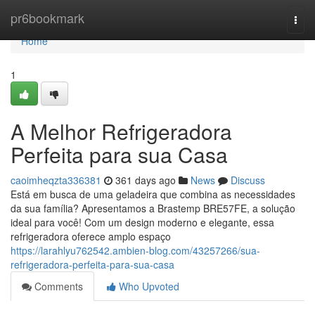
Home
pr6bookmark
Togg
navi
Home
1
A Melhor Refrigeradora
Perfeita para sua Casa
caoimheqzta336381
361 days ago
News
Discuss
Está em busca de uma geladeira que combina as necessidades
da sua família? Apresentamos a Brastemp BRE57FE, a solução
ideal para você! Com um design moderno e elegante, essa
refrigeradora oferece amplo espaço
https://larahlyu762542.ambien-blog.com/43257266/sua-
refrigeradora-perfeita-para-sua-casa
Comments
Who Upvoted