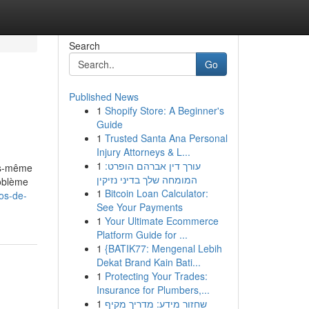
Search
Go
Published News
1
Shopify Store: A Beginner's
Guide
1
Trusted Santa Ana Personal
Injury Attorneys & L...
1
עורך דין אברהם הופרט:
us-même
המומחה שלך בדיני נזיקין
roblème
1
Bitcoin Loan Calculator:
pos-de-
See Your Payments
1
Your Ultimate Ecommerce
Platform Guide for ...
1
{BATIK77: Mengenal Lebih
Dekat Brand Kain Bati...
1
Protecting Your Trades:
Insurance for Plumbers,...
1
שחזור מידע: מדריך מקיף