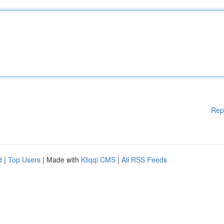
Rep
d
|
Top Users
| Made with
Kliqqi CMS
|
All RSS Feeds