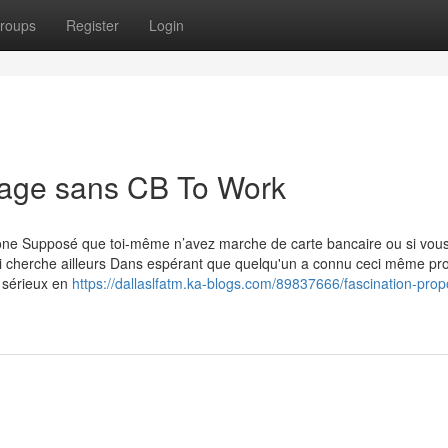
roups
Register
Login
irage sans CB To Work
phone Supposé que toi-même n’avez marche de carte bancaire ou si vo
 Moi cherche ailleurs Dans espérant que quelqu'un a connu ceci même p
t sérieux en
https://dallaslfatm.ka-blogs.com/89837666/fascination-pro