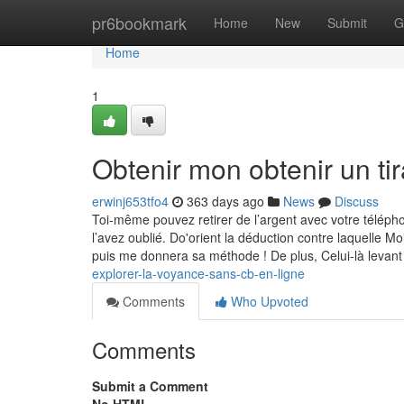
Home
pr6bookmark
Home
New
Submit
G
Home
1
Obtenir mon obtenir un t
erwinj653tfo4
363 days ago
News
Discuss
Toi-même pouvez retirer de l’argent avec votre télé
l’avez oublié. Do'orient la déduction contre laquelle
puis me donnera sa méthode ! De plus, Celui-là levan
explorer-la-voyance-sans-cb-en-ligne
Comments
Who Upvoted
Comments
Submit a Comment