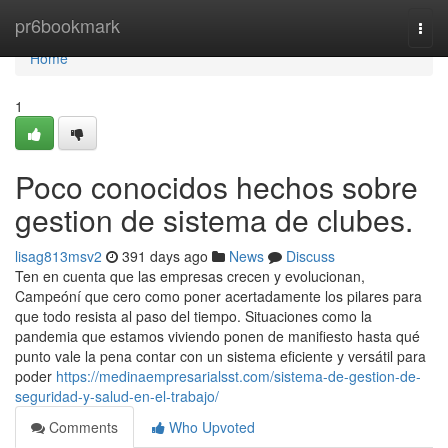
Home
pr6bookmark
Togg
navi
Home
1
Poco conocidos hechos sobre
gestion de sistema de clubes.
lisag813msv2
391 days ago
News
Discuss
Ten en cuenta que las empresas crecen y evolucionan,
Campeóní que cero como poner acertadamente los pilares para
que todo resista al paso del tiempo. Situaciones como la
pandemia que estamos viviendo ponen de manifiesto hasta qué
punto vale la pena contar con un sistema eficiente y versátil para
poder
https://medinaempresarialsst.com/sistema-de-gestion-de-
seguridad-y-salud-en-el-trabajo/
Comments
Who Upvoted