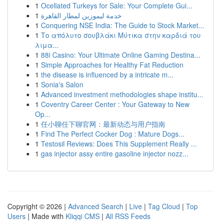
1
Ocellated Turkeys for Sale: Your Complete Gui...
1
خدمة ليموزين لمطار القاهرة
1
Conquering NSE India: The Guide to Stock Market...
1
Το απόλυτο σουβλάκι Μύτικα στην καρδιά του
λιμα...
1
88i Casino: Your Ultimate Online Gaming Destina...
1
Simple Approaches for Healthy Fat Reduction
1
the disease is influenced by a intricate m...
1
Sonia's Salon
1
Advanced investment methodologies shape institu...
1
Coventry Career Center : Your Gateway to New
Op...
1
任小聊任下聊官网：最新动态与用户指南
1
Find The Perfect Cocker Dog : Mature Dogs...
1
Testosil Reviews: Does This Supplement Really ...
1
gas injector assy entire gasoline injector nozz...
Copyright © 2026 |
Advanced Search
|
Live
|
Tag Cloud
|
Top
Users
| Made with
Kliqqi CMS
|
All RSS Feeds