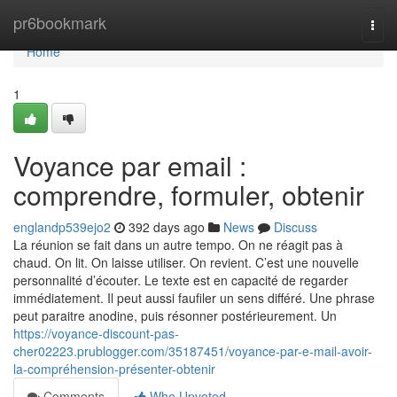
Home
pr6bookmark
Togg
navi
Home
1
Voyance par email :
comprendre, formuler, obtenir
englandp539ejo2
392 days ago
News
Discuss
La réunion se fait dans un autre tempo. On ne réagit pas à
chaud. On lit. On laisse utiliser. On revient. C’est une nouvelle
personnalité d’écouter. Le texte est en capacité de regarder
immédiatement. Il peut aussi faufiler un sens différé. Une phrase
peut paraitre anodine, puis résonner postérieurement. Un
https://voyance-discount-pas-
cher02223.prublogger.com/35187451/voyance-par-e-mail-avoir-
la-compréhension-présenter-obtenir
Comments
Who Upvoted