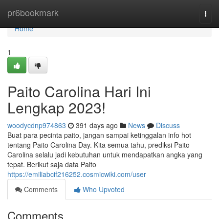
Home
pr6bookmark
Togg
navi
Home
1
Paito Carolina Hari Ini
Lengkap 2023!
woodycdnp974863
391 days ago
News
Discuss
Buat para pecinta paito, jangan sampai ketinggalan info hot
tentang Paito Carolina Day. Kita semua tahu, prediksi Paito
Carolina selalu jadi kebutuhan untuk mendapatkan angka yang
tepat. Berikut saja data Paito
https://emiliabcif216252.cosmicwiki.com/user
Comments
Who Upvoted
Comments