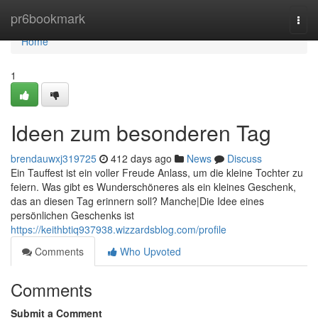
Home
pr6bookmark
Togg
navi
Home
1
Ideen zum besonderen Tag
brendauwxj319725
412 days ago
News
Discuss
Ein Tauffest ist ein voller Freude Anlass, um die kleine Tochter zu
feiern. Was gibt es Wunderschöneres als ein kleines Geschenk,
das an diesen Tag erinnern soll? Manche|Die Idee eines
persönlichen Geschenks ist
https://keithbtiq937938.wizzardsblog.com/profile
Comments
Who Upvoted
Comments
Submit a Comment