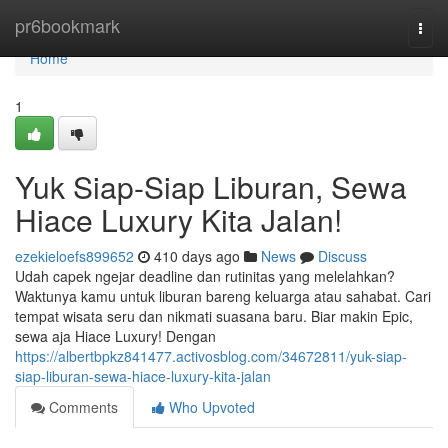
Home
pr6bookmark
Togg
navi
Home
1
Yuk Siap-Siap Liburan, Sewa
Hiace Luxury Kita Jalan!
ezekieloefs899652
410 days ago
News
Discuss
Udah capek ngejar deadline dan rutinitas yang melelahkan?
Waktunya kamu untuk liburan bareng keluarga atau sahabat. Cari
tempat wisata seru dan nikmati suasana baru. Biar makin Epic,
sewa aja Hiace Luxury! Dengan
https://albertbpkz841477.activosblog.com/34672811/yuk-siap-
siap-liburan-sewa-hiace-luxury-kita-jalan
Comments
Who Upvoted