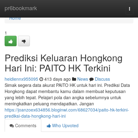
Home
pr6bookmark
Togg
navi
Home
1
Prediksi Keluaran Hongkong
Hari Ini: PAITO HK Terkini
heidiennx955095
413 days ago
News
Discuss
Simak segera data akurat PAITO HK untuk hari ini. Prediksi Data
Hongkong dapat membantu kamu dalam membuat keputusan
yang lebih tepat. Pelajari pola dan angka sebelumnya untuk
meningkatkan peluang mendapatkan. Jangan
https://joanzoex634856.bloginwi.com/68627034/paito-hk-terkini-
prediksi-data-hongkong-hari-ini
Comments
Who Upvoted