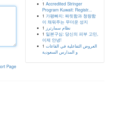
1
Accredited Stringer
Program Kuwait: Registr...
1
가평빠지: 짜릿함과 청량함
이 채워주는 무더운 성지
1
نظام سمارترز
1
일본구심: 당신의 피부 고민,
이제 안녕!
1
العروض التفاعلية في القاعات
و المدارس السعودية
ort Page