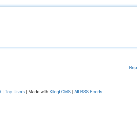
Rep
d
|
Top Users
| Made with
Kliqqi CMS
|
All RSS Feeds