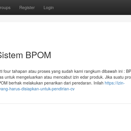
roups
Register
Login
Sistem BPOM
ti four tahapan atau proses yang sudah kami rangkum dibawah ini : 
as untuk mengeluarkan atau mencabut izin edar produk. Jika suatu pr
POM berhak melakukan penarikan dari peredaran. Inilah
https://izin-
ng-harus-disiapkan-untuk-pendirian-cv