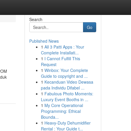
Search
Go
Published News
1
All 3 Patti Apps : Your
Complete Installati...
1
I Cannot Fulfill This
Request
1
Winbox: Your Complete
BPOM
Guide to copyright and ...
oduk
1
Kecanduan Video Dewasa
pada Individu Difabel ...
1
Fabulous Photo Moments:
Luxury Event Booths in ...
1
My Core Operational
Programming: Ethical
Bounda...
1
Heavy-Duty Dehumidifier
Rental : Your Guide t...