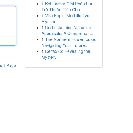
1
Két Locker Giải Pháp Lưu
Trữ Thuận Tiện Cho ...
1
Villa Kapısı Modelleri ve
Fiyatları
1
Understanding Valuation
Appraisals: A Comprehen...
1
The Northern Powerhouse:
Navigating Your Future...
1
Delta575: Revealing the
Mystery
ort Page