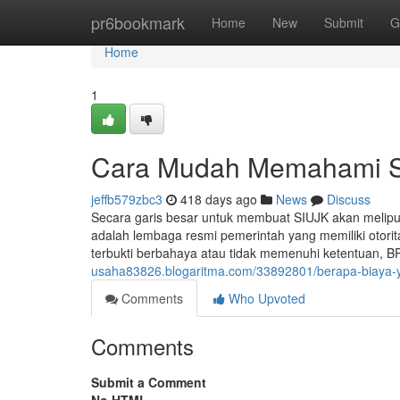
Home
pr6bookmark
Home
New
Submit
G
Home
1
Cara Mudah Memahami 
jeffb579zbc3
418 days ago
News
Discuss
Secara garis besar untuk membuat SIUJK akan melipu
adalah lembaga resmi pemerintah yang memiliki otorit
terbukti berbahaya atau tidak memenuhi ketentuan, B
usaha83826.blogaritma.com/33892801/berapa-biaya-ya
Comments
Who Upvoted
Comments
Submit a Comment