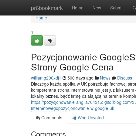
Home
pr6bookmark
Home
New
Submit
G
Home
1
Pozycjonowanie GoogleSt
Strony Google Cena
williamg296xdj1
500 days ago
News
Discuss
Dlaczego każda spółka w UK potrzebuje fachowej strony
kompetentna strona internetowa nie jest już luksusem
lokalny biznes, bądź firmę działającą na terenie kom
https://pozycjonowanie-anglia76431.digitollblog.com/
internetowegopozycjonowanie-w-google-uk
Comments
Who Upvoted
Comments