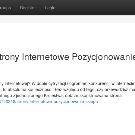
roups
Register
Login
rony Internetowe Pozycjonowani
 internetowej? W dobie cyfryzacji i ogromnej konkurencji w internecie
 – to absolutna konieczność . Bez względu od tego, czy przewodzisz ma
pletnego Zjednoczonego Królestwa, dobrze skonstruowana strona
33750818/strony-internetowe-pozycjonowanie-sklepu-