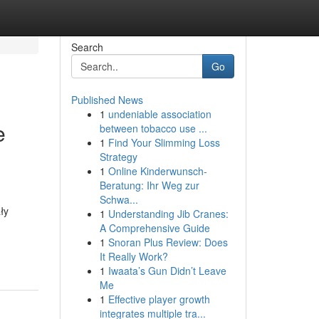
Search
Go
Published News
1
undeniable association
e
between tobacco use ...
1
Find Your Slimming Loss
Strategy
1
Online Kinderwunsch-
Beratung: Ihr Weg zur
Schwa...
ły
1
Understanding Jib Cranes:
A Comprehensive Guide
1
Snoran Plus Review: Does
It Really Work?
1
Iwaata’s Gun Didn’t Leave
Me
1
Effective player growth
integrates multiple tra...