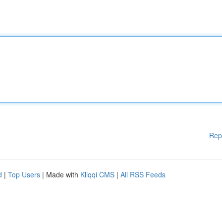
Rep
d
|
Top Users
| Made with
Kliqqi CMS
|
All RSS Feeds