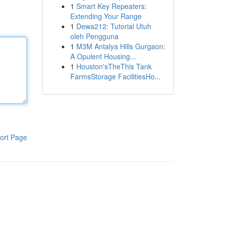
1
Smart Key Repeaters:
Extending Your Range
1
Dewa212: Tutorial Utuh
oleh Pengguna
1
M3M Antalya Hills Gurgaon:
A Opulent Housing...
1
Houston'sTheThis Tank
FarmsStorage FacilitiesHo...
ort Page