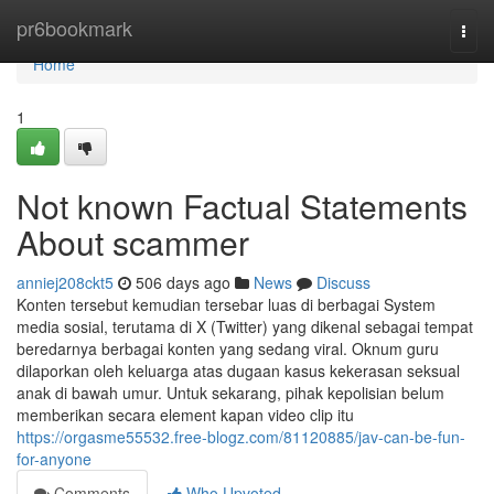
Home
pr6bookmark
Togg
navi
Home
1
Not known Factual Statements
About scammer
anniej208ckt5
506 days ago
News
Discuss
Konten tersebut kemudian tersebar luas di berbagai System
media sosial, terutama di X (Twitter) yang dikenal sebagai tempat
beredarnya berbagai konten yang sedang viral. Oknum guru
dilaporkan oleh keluarga atas dugaan kasus kekerasan seksual
anak di bawah umur. Untuk sekarang, pihak kepolisian belum
memberikan secara element kapan video clip itu
https://orgasme55532.free-blogz.com/81120885/jav-can-be-fun-
for-anyone
Comments
Who Upvoted