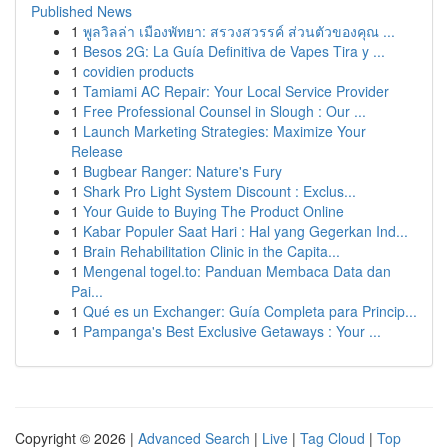
Published News
1
พูลวิลล่า เมืองพัทยา: สรวงสวรรค์ ส่วนตัวของคุณ ...
1
Besos 2G: La Guía Definitiva de Vapes Tira y ...
1
covidien products
1
Tamiami AC Repair: Your Local Service Provider
1
Free Professional Counsel in Slough : Our ...
1
Launch Marketing Strategies: Maximize Your
Release
1
Bugbear Ranger: Nature's Fury
1
Shark Pro Light System Discount : Exclus...
1
Your Guide to Buying The Product Online
1
Kabar Populer Saat Hari : Hal yang Gegerkan Ind...
1
Brain Rehabilitation Clinic in the Capita...
1
Mengenal togel.to: Panduan Membaca Data dan
Pai...
1
Qué es un Exchanger: Guía Completa para Princip...
1
Pampanga's Best Exclusive Getaways : Your ...
Copyright © 2026 |
Advanced Search
|
Live
|
Tag Cloud
|
Top