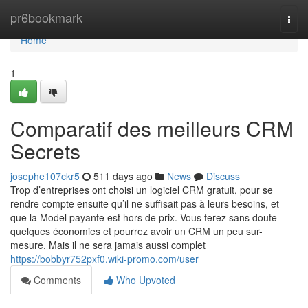
Home
pr6bookmark
Togg
navi
Home
1
Comparatif des meilleurs CRM
Secrets
josephe107ckr5
511 days ago
News
Discuss
Trop d’entreprises ont choisi un logiciel CRM gratuit, pour se
rendre compte ensuite qu’il ne suffisait pas à leurs besoins, et
que la Model payante est hors de prix. Vous ferez sans doute
quelques économies et pourrez avoir un CRM un peu sur-
mesure. Mais il ne sera jamais aussi complet
https://bobbyr752pxf0.wiki-promo.com/user
Comments
Who Upvoted