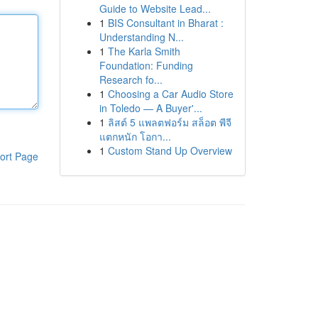
Guide to Website Lead...
1
BIS Consultant in Bharat :
Understanding N...
1
The Karla Smith
Foundation: Funding
Research fo...
1
Choosing a Car Audio Store
in Toledo — A Buyer'...
1
ลิสต์ 5 แพลตฟอร์ม สล็อต พีจี
แตกหนัก โอกา...
1
Custom Stand Up Overview
ort Page