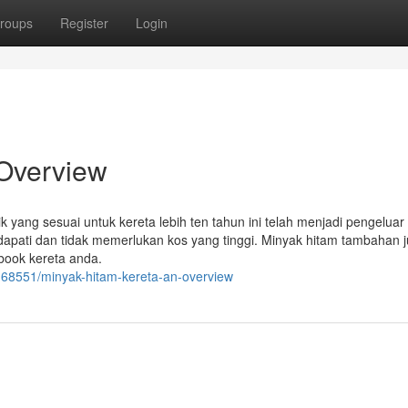
roups
Register
Login
 Overview
k yang sesuai untuk kereta lebih ten tahun ini telah menjadi pengeluar 
idapati dan tidak memerlukan kos yang tinggi. Minyak hitam tambahan 
dbook kereta anda.
68551/minyak-hitam-kereta-an-overview