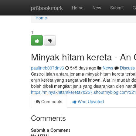
Home
pr6bookmark
Home
New
Submit
G
Home
1
Minyak hitam kereta - An
paulineb097dnv6
545 days ago
News
Discuss
Castrol ialah antara jenama minyak hitam kereta terbai
enjin kereta yang sangat well known. Alat ini mudah d
boleh dibeli mengikut jenis yang disarankan oleh han
https://minyakhitamkereta70257.shoutmyblog.com/321
Comments
Who Upvoted
Comments
Submit a Comment