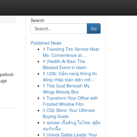
Search
Go
Published News
1
Traveling Tire Service Near
Me: Convenience at ...
1
{Hadith Al Kisa: The
Blessed Event in Islam
1
123b: Cẩm nang thông tin
pelincir
đăng nhập toàn diện mớ...
juga
1
This Gust Beneath My
Wings Melody Box
1
Transform Your Office with
Frosted Window Film
1
CS2 Skins: Your Ultimate
Buying Guide
1
สุดยอด เนื้อฮันอู ในไทย: คู่มือ
คนรักเนื้อ
1
Unlock Dallas Leads: Your