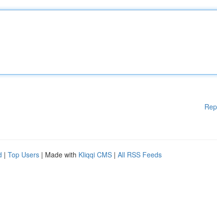
Rep
d
|
Top Users
| Made with
Kliqqi CMS
|
All RSS Feeds