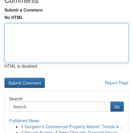
Submit a Comment
No HTML
HTML is disabled
Report Page
Search
Go
Published News
1
Gurgaon's Commercial Property Market: Trends & ...
1
Secure Access: A Deep Dive into Transmit Securi...