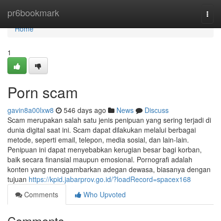
Home
pr6bookmark
Togg
navi
Home
1
Porn scam
gavin8a00lxw8
546 days ago
News
Discuss
Scam merupakan salah satu jenis penipuan yang sering terjadi di
dunia digital saat ini. Scam dapat dilakukan melalui berbagai
metode, seperti email, telepon, media sosial, dan lain-lain.
Penipuan ini dapat menyebabkan kerugian besar bagi korban,
baik secara finansial maupun emosional. Pornografi adalah
konten yang menggambarkan adegan dewasa, biasanya dengan
tujuan
https://kpid.jabarprov.go.id/?loadRecord=spacex168
Comments
Who Upvoted
Comments