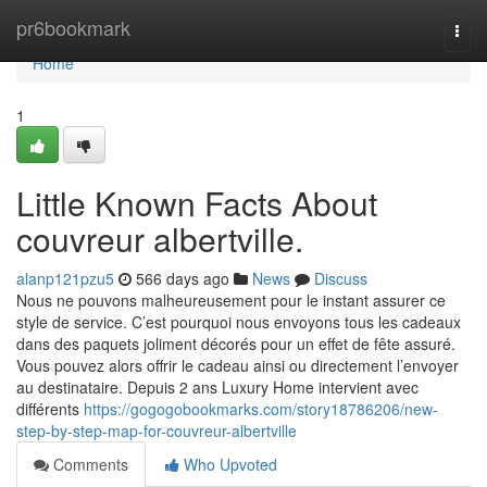
Home
pr6bookmark
Togg
navi
Home
1
Little Known Facts About
couvreur albertville.
alanp121pzu5
566 days ago
News
Discuss
Nous ne pouvons malheureusement pour le instant assurer ce
style de service. C’est pourquoi nous envoyons tous les cadeaux
dans des paquets joliment décorés pour un effet de fête assuré.
Vous pouvez alors offrir le cadeau ainsi ou directement l’envoyer
au destinataire. Depuis 2 ans Luxury Home intervient avec
différents
https://gogogobookmarks.com/story18786206/new-
step-by-step-map-for-couvreur-albertville
Comments
Who Upvoted