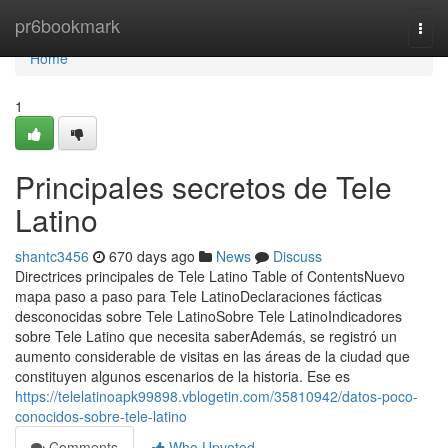
Home
pr6bookmark
Togg
navi
Home
1
Principales secretos de Tele
Latino
shantc3456
670 days ago
News
Discuss
Directrices principales de Tele Latino Table of ContentsNuevo
mapa paso a paso para Tele LatinoDeclaraciones fácticas
desconocidas sobre Tele LatinoSobre Tele LatinoIndicadores
sobre Tele Latino que necesita saberAdemás, se registró un
aumento considerable de visitas en las áreas de la ciudad que
constituyen algunos escenarios de la historia. Ese es
https://telelatinoapk99898.vblogetin.com/35810942/datos-poco-
conocidos-sobre-tele-latino
Comments
Who Upvoted