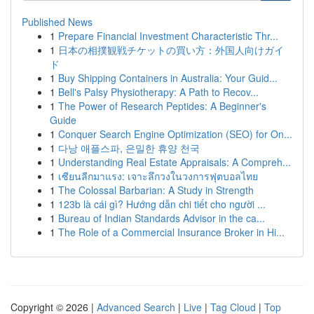
Published News
1
Prepare Financial Investment Characteristic Thr...
1
日本の相撲観戦チケットの買い方：外国人向けガイ
ド
1
Buy Shipping Containers in Australia: Your Guid...
1
Bell's Palsy Physiotherapy: A Path to Recov...
1
The Power of Research Peptides: A Beginner's
Guide
1
Conquer Search Engine Optimization (SEO) for On...
1
다낭 애플스파, 은밀한 휴양 천국
1
Understanding Real Estate Appraisals: A Compreh...
1
เซียนลีกมาแรง: เจาะลึกวงในวงการฟุตบอลไทย
1
The Colossal Barbarian: A Study in Strength
1
123b là cái gì? Hướng dẫn chi tiết cho người ...
1
Bureau of Indian Standards Advisor in the ca...
1
The Role of a Commercial Insurance Broker in Hi...
Copyright © 2026 |
Advanced Search
|
Live
|
Tag Cloud
|
Top