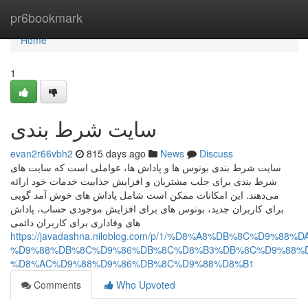
Home
pr6bookmark
Home
1
سایت شرط بندی
evan2r66vbh2
815 days ago
News
Discuss
سایت شرط بندی بونوس‌ ها و پاداش‌ ها، عواملی است که سایت‌ های
شرط بندی برای جلب مشتریان و افزایش جذابیت خدمات خود ارائه
می‌دهند. این امکانات ممکن است شامل پاداش‌ های خوش‌ آمد گویی
برای کاربران جدید، بونوس‌ های برای افزایش موجودی حساب، پاداش‌
های وفاداری برای کاربران دائمی
https://javadashna.niloblog.com/p/1/%D8%A8%DB%8C%D9
%D9%88%DB%8C%D9%86%DB%8C%D8%B3%DB%8C%D9%88%D
%D8%AC%D9%88%D9%86%DB%8C%D9%88%D8%B1
Comments
Who Upvoted