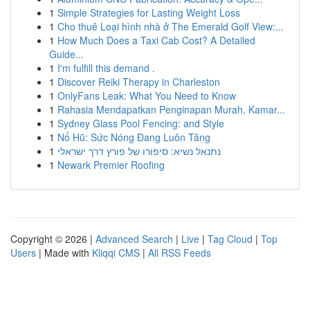
1
Simple Strategies for Lasting Weight Loss
1
Cho thuê Loại hình nhà ở The Emerald Golf View:...
1
How Much Does a Taxi Cab Cost? A Detailed
Guide...
1
I'm fulfill this demand .
1
Discover Reiki Therapy in Charleston
1
OnlyFans Leak: What You Need to Know
1
Rahasia Mendapatkan Penginapan Murah, Kamar...
1
Sydney Glass Pool Fencing: and Style
1
Nổ Hũ: Sức Nóng Đang Luôn Tăng
1
נתנאל נשיא: סיפורו של פורץ דרך ישראלי
1
Newark Premier Roofing
Copyright © 2026 |
Advanced Search
|
Live
|
Tag Cloud
|
Top
Users
| Made with
Kliqqi CMS
|
All RSS Feeds