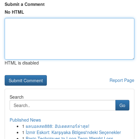
Submit a Comment
No HTML
HTML is disabled
Report Page
Search
Go
Published News
1
ผลบอลสด888: อัปเดตสกอร์ล่าสุด!
1
İzmir Eskort: Karşıyaka Bölgesi'ndeki Seçenekler
1
Basic Techniques to Long-Term Weight Loss