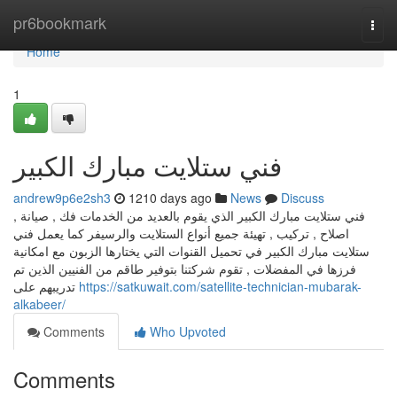
Home
pr6bookmark
Togg
navi
Home
1
فني ستلايت مبارك الكبير
andrew9p6e2sh3
1210 days ago
News
Discuss
فني ستلايت مبارك الكبير الذي يقوم بالعديد من الخدمات فك , صيانة ,
اصلاح , تركيب , تهيئة جميع أنواع الستلايت والرسيفر كما يعمل فني
ستلايت مبارك الكبير في تحميل القنوات التي يختارها الزبون مع امكانية
فرزها في المفضلات , تقوم شركتنا بتوفير طاقم من الفنيين الذين تم
تدريبهم على
https://satkuwait.com/satellite-technician-mubarak-
alkabeer/
Comments
Who Upvoted
Comments